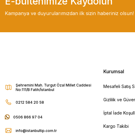
E-bültenimize Kaydolun
Kampanya ve duyurularımızdan ilk sizin haberiniz olsun!
Kurumsal
Şehremini Mah. Turgut Özal Millet Caddesi
Mesafeli Satış 
No:111/B Fatih/İstanbul
Gizlilik ve Güven
0212 584 20 58
İptal İade Koşull
0506 866 97 04
Kargo Takibi
info@istanbultip.com.tr