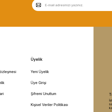
Üyelik
Sözleşmesi
Yeni Üyelik
lik
Üye Girişi
ari
Şifremi Unuttum
T
İs
sa
Kişisel Veriler Politikası
ka