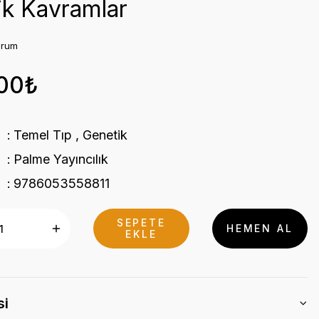
ik Kavramlar
orum
,00₺
Temel Tıp
,
Genetik
Palme Yayıncılık
9786053558811
SEPETE
HEMEN AL
EKLE
si