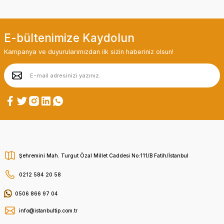
E-bültenimize Kaydolun
Kampanya ve duyurularımızdan ilk sizin haberiniz olsun!
Şehremini Mah. Turgut Özal Millet Caddesi No:111/B Fatih/İstanbul
0212 584 20 58
0506 866 97 04
info@istanbultip.com.tr