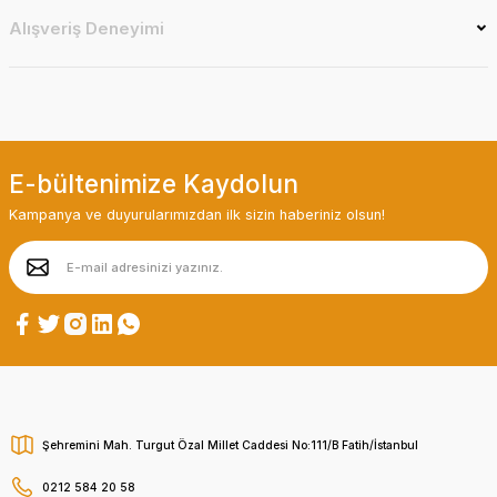
Alışveriş Deneyimi
E-bültenimize Kaydolun
Kampanya ve duyurularımızdan ilk sizin haberiniz olsun!
Şehremini Mah. Turgut Özal Millet Caddesi No:111/B Fatih/İstanbul
0212 584 20 58