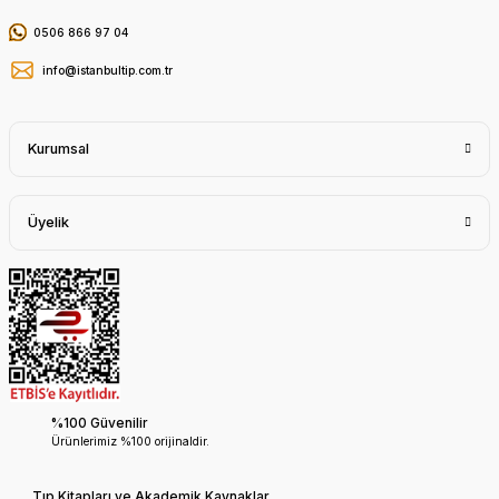
0506 866 97 04
info@istanbultip.com.tr
Kurumsal
Üyelik
%100 Güvenilir
Ürünlerimiz %100 orijinaldir.
Tıp Kitapları ve Akademik Kaynaklar