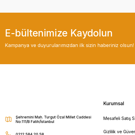
E-bültenimize Kaydolun
Kampanya ve duyurularımızdan ilk sizin haberiniz olsun!
Kurumsal
Şehremini Mah. Turgut Özal Millet Caddesi
Mesafeli Satış 
No:111/B Fatih/İstanbul
Gizlilik ve Güven
0212 584 20 58