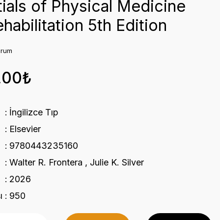
ials of Physical Medicine
habilitation 5th Edition
orum
,00₺
İngilizce Tıp
Elsevier
9780443235160
Walter R. Frontera , Julie K. Silver
2026
ı
950