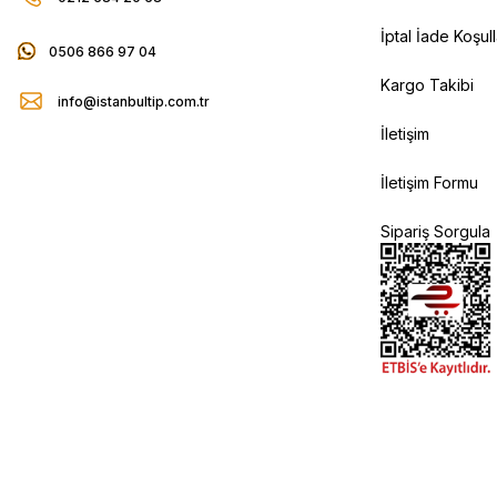
İptal İade Koşull
0506 866 97 04
Kargo Takibi
info@istanbultip.com.tr
İletişim
İletişim Formu
Sipariş Sorgula