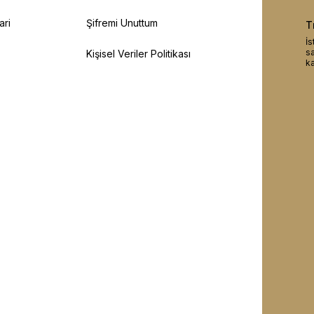
ari
Şifremi Unuttum
T
İs
sa
Kişisel Veriler Politikası
ka