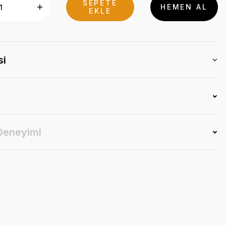
SEPETE
HEMEN AL
EKLE
si
 Deneyimi