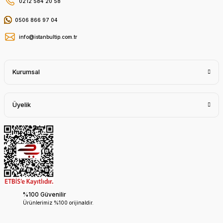
0212 584 20 58
0506 866 97 04
info@istanbultip.com.tr
Kurumsal
Üyelik
%100 Güvenilir
Ürünlerimiz %100 orijinaldir.