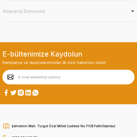
Alışveriş Deneyimi
E-bültenimize Kaydolun
Kampanya ve duyurularımızdan ilk sizin haberiniz olsun!
Şehremini Mah. Turgut Özal Millet Caddesi No:111/B Fatih/İstanbul