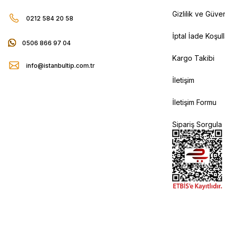
Gizlilik ve Güven
0212 584 20 58
İptal İade Koşull
0506 866 97 04
Kargo Takibi
info@istanbultip.com.tr
İletişim
İletişim Formu
Sipariş Sorgula