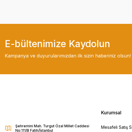
E-bültenimize Kaydolun
Kampanya ve duyurularımızdan ilk sizin haberiniz olsun!
Kurumsal
Şehremini Mah. Turgut Özal Millet Caddesi
Mesafeli Satış 
No:111/B Fatih/İstanbul