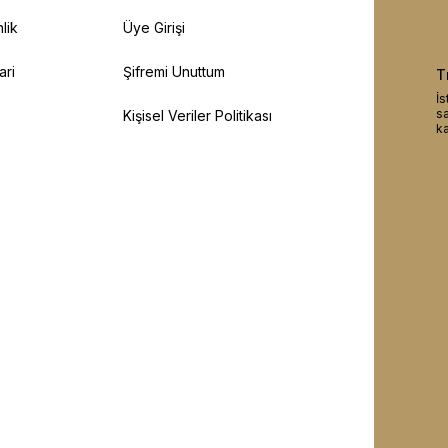
lik
Üye Girişi
ari
Şifremi Unuttum
T
İs
sa
Kişisel Veriler Politikası
ka