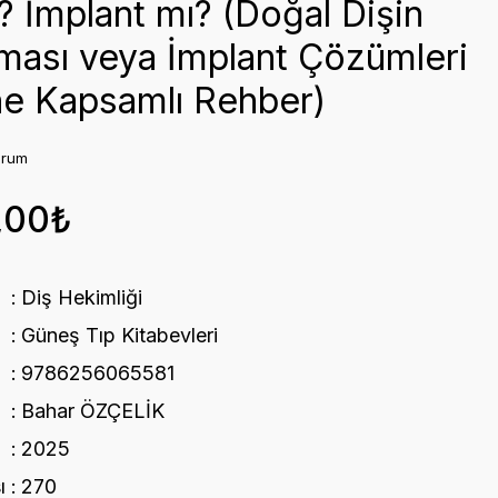
? İmplant mı? (Doğal Dişin
ması veya İmplant Çözümleri
ne Kapsamlı Rehber)
orum
,00₺
Diş Hekimliği
Güneş Tıp Kitabevleri
9786256065581
Bahar ÖZÇELİK
2025
ı
270