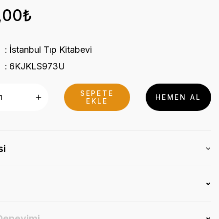
,00₺
İstanbul Tıp Kitabevi
6KJKLS973U
SEPETE
HEMEN AL
EKLE
si
 Deneyimi