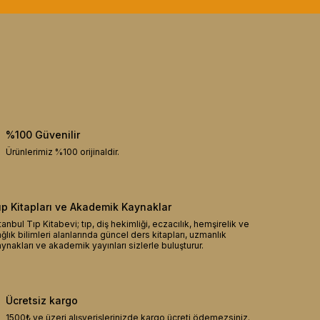
%100 Güvenilir
Ürünlerimiz %100 orijinaldir.
ıp Kitapları ve Akademik Kaynaklar
tanbul Tıp Kitabevi; tıp, diş hekimliği, eczacılık, hemşirelik ve
ğlık bilimleri alanlarında güncel ders kitapları, uzmanlık
ynakları ve akademik yayınları sizlerle buluşturur.
Ücretsiz kargo
1500₺ ve üzeri alışverişlerinizde kargo ücreti ödemezsiniz.