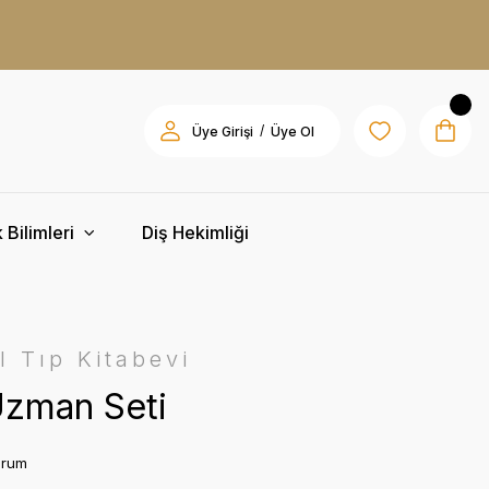
/
Üye Girişi
Üye Ol
 Bilimleri
Diş Hekimliği
l Tıp Kitabevi
zman Seti
orum