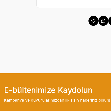
E-bültenimize Kaydolun
Kampanya ve duyurularımızdan ilk sizin haberiniz olsun!