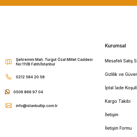
Kurumsal
Şehremini Mah. Turgut Özal Millet Caddesi
Mesafeli Satış 
No:111/B Fatih/İstanbul
Gizlilik ve Güven
0212 584 20 58
İptal İade Koşull
0506 866 97 04
Kargo Takibi
info@istanbultip.com.tr
İletişim
İletişim Formu