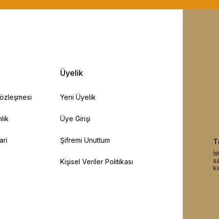
Üyelik
Sözleşmesi
Yeni Üyelik
lik
Üye Girişi
ari
Şifremi Unuttum
T
İs
sa
Kişisel Veriler Politikası
ka