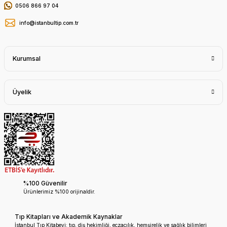
0506 866 97 04
info@istanbultip.com.tr
Kurumsal
Üyelik
%100 Güvenilir
Ürünlerimiz %100 orijinaldir.
Tıp Kitapları ve Akademik Kaynaklar
İstanbul Tıp Kitabevi; tıp, diş hekimliği, eczacılık, hemşirelik ve sağlık bilimleri