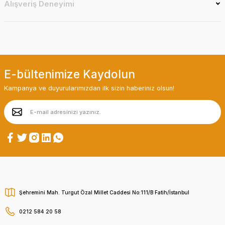
Alışveriş Deneyimi
E-bültenimize Kaydolun
Kampanya ve duyurularımızdan ilk sizin haberiniz olsun!
Şehremini Mah. Turgut Özal Millet Caddesi No:111/B Fatih/İstanbul
0212 584 20 58