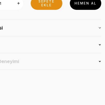
SEPETE
HEMEN AL
EKLE
si
 Deneyimi