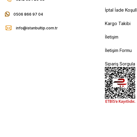
İptal İade Koşull
0506 866 97 04
Kargo Takibi
info@istanbultip.com.tr
İletişim
İletişim Formu
Sipariş Sorgula