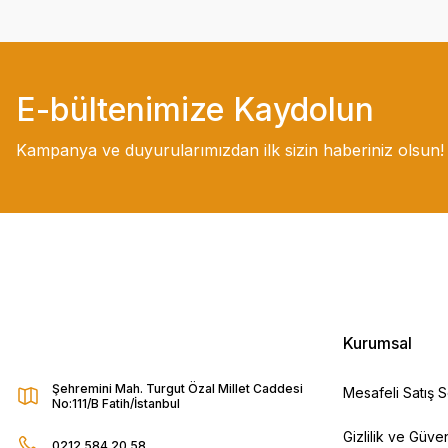
E-bültenimize Kaydolun
Kampanya ve duyurularımızdan ilk sizin haberiniz olsun!
Kurumsal
Şehremini Mah. Turgut Özal Millet Caddesi
Mesafeli Satış 
No:111/B Fatih/İstanbul
Gizlilik ve Güven
0212 584 20 58