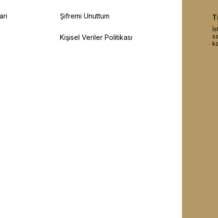
ari
Şifremi Unuttum
T
İs
sa
Kişisel Veriler Politikası
ka