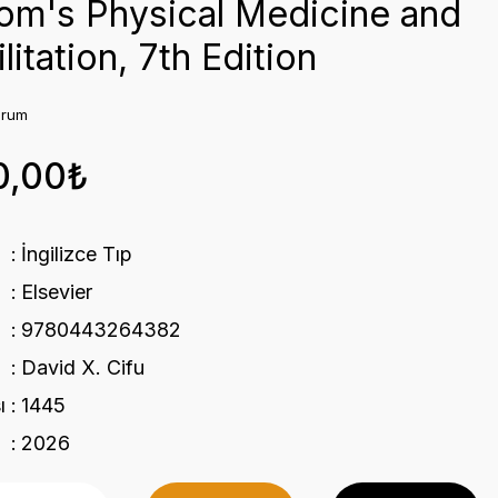
om's Physical Medicine and
litation, 7th Edition
orum
0,00₺
İngilizce Tıp
Elsevier
9780443264382
David X. Cifu
ı
1445
2026