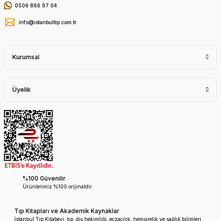
0506 866 97 04
info@istanbultip.com.tr
Kurumsal
Üyelik
%100 Güvenilir
Ürünlerimiz %100 orijinaldir.
Tıp Kitapları ve Akademik Kaynaklar
İstanbul Tıp Kitabevi; tıp, diş hekimliği, eczacılık, hemşirelik ve sağlık bilimleri