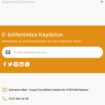
Alışveriş Deneyimi
E-bültenimize Kaydolun
Kampanya ve duyurularımızdan ilk sizin haberiniz olsun!
Şehremini Mah. Turgut Özal Millet Caddesi No:111/B Fatih/İstanbul
0212 584 20 58