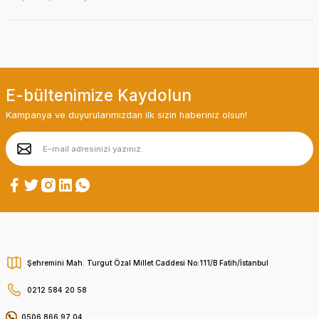
E-bültenimize Kaydolun
Kampanya ve duyurularımızdan ilk sizin haberiniz olsun!
Şehremini Mah. Turgut Özal Millet Caddesi No:111/B Fatih/İstanbul
0212 584 20 58
0506 866 97 04