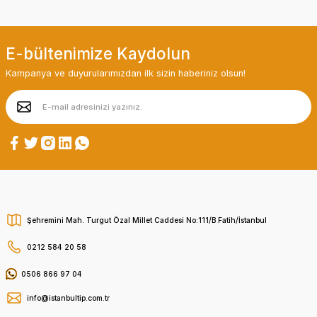
E-bültenimize Kaydolun
Kampanya ve duyurularımızdan ilk sizin haberiniz olsun!
Şehremini Mah. Turgut Özal Millet Caddesi No:111/B Fatih/İstanbul
0212 584 20 58
0506 866 97 04
info@istanbultip.com.tr