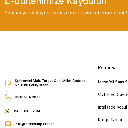
E-bültenimize Kaydolun
Kampanya ve duyurularımızdan ilk sizin haberiniz olsun!
Kurumsal
Şehremini Mah. Turgut Özal Millet Caddesi
Mesafeli Satış 
No:111/B Fatih/İstanbul
Gizlilik ve Güven
0212 584 20 58
İptal İade Koşull
0506 866 97 04
Kargo Takibi
info@istanbultip.com.tr