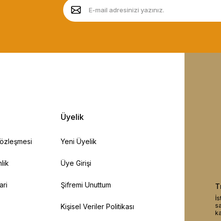
Üyelik
Sözleşmesi
Yeni Üyelik
lik
Üye Girişi
ari
Şifremi Unuttum
T
İs
sa
Kişisel Veriler Politikası
ka