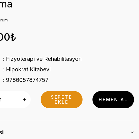
ama
orum
,00₺
Fizyoterapi ve Rehabilitasyon
Hipokrat Kitabevi
9786057874757
SEPETE
HEMEN AL
EKLE
si