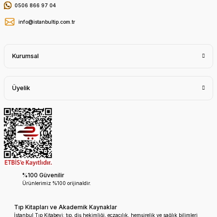
0506 866 97 04
info@istanbultip.com.tr
Kurumsal
Üyelik
%100 Güvenilir
Ürünlerimiz %100 orijinaldir.
Tıp Kitapları ve Akademik Kaynaklar
İstanbul Tıp Kitabevi; tıp, diş hekimliği, eczacılık, hemşirelik ve sağlık bilimleri