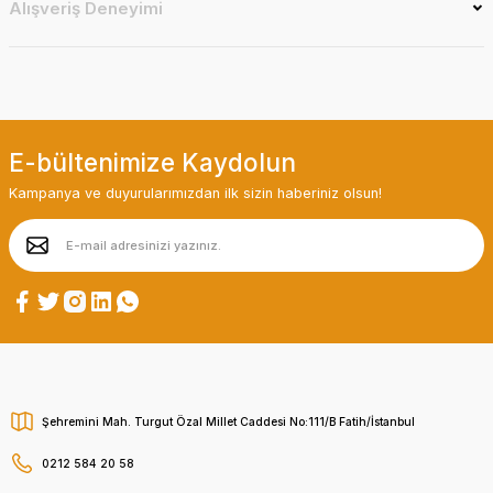
Alışveriş Deneyimi
E-bültenimize Kaydolun
Kampanya ve duyurularımızdan ilk sizin haberiniz olsun!
Şehremini Mah. Turgut Özal Millet Caddesi No:111/B Fatih/İstanbul
0212 584 20 58