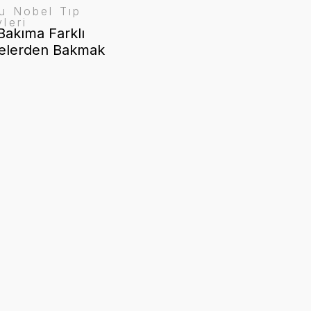
u Nobel Tıp
leri
Bakıma Farklı
elerden Bakmak