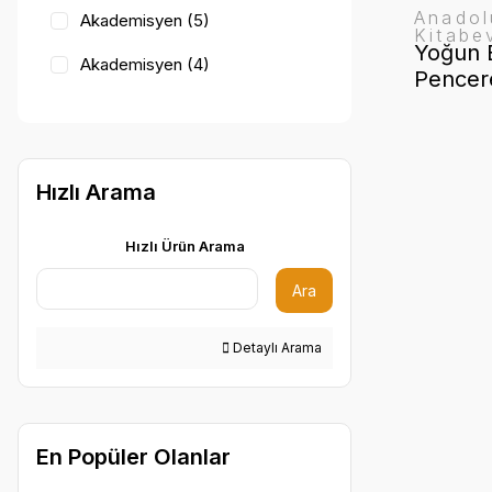
Anadol
Akademisyen (5)
Kitabev
Yoğun 
Akademisyen (4)
Pencer
Anadolu Nobel Tıp Kitabevleri
(1)
Güneş Tıp Kitabevleri (17)
Hızlı Arama
Hipokrat Kitabevi (3)
Hızlı Ürün Arama
Kongre Kitabevi (2)
Ara
Nobel Tıp Kitabevi (1)
Detaylı Arama
En Popüler Olanlar